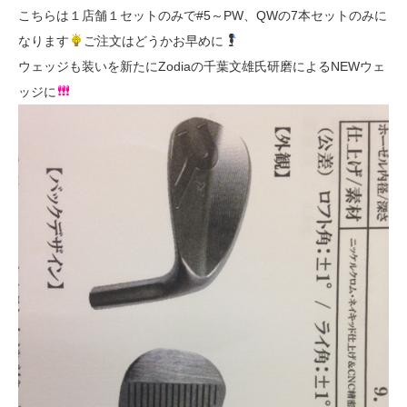
こちらは１店舗１セットのみで#5～PW、QWの7本セットのみに
なります
ご注文はどうかお早めに
ウェッジも装いを新たにZodiaの千葉文雄氏研磨によるNEWウェ
ッジに