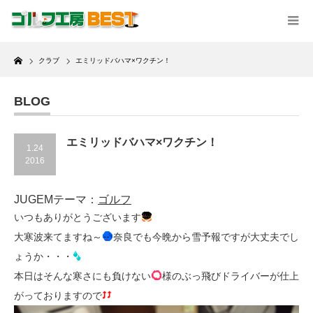
Home
クラブ
エミリッドバハマ×ワクチン！
BLOG
エミリッドバハマ×ワクチン！
1.24
2016
JUGEMテーマ：
ゴルフ
いつもありがとうございます
大寒波来てますね～
奈良でも今晩から雪予報ですが大丈夫でし
ょうか・・・
本日はそんな寒さにも負けない
様のぶっ飛びドライバーが仕上
がっておりますので