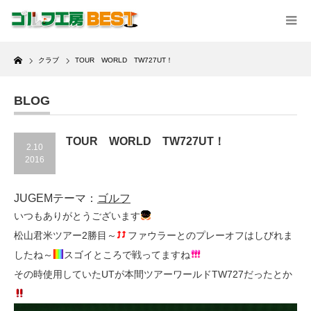
Home
クラブ
TOUR WORLD TW727UT！
BLOG
TOUR WORLD TW727UT！
2.10
2016
JUGEMテーマ：
ゴルフ
いつもありがとうございます
松山君米ツアー2勝目～
ファウラーとのプレーオフはしびれま
したね～
スゴイところで戦ってますね
その時使用していたUTが本間ツアーワールドTW727だったとか