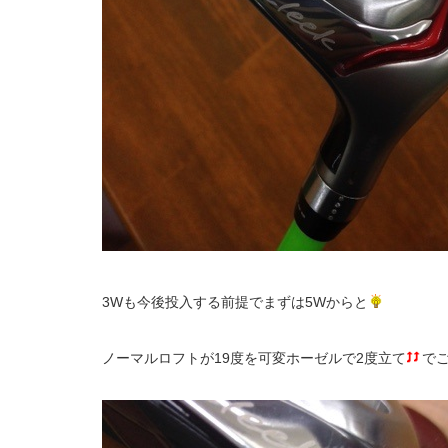
3Wも今後投入する前提でまずは5Wからと
ノーマルロフトが19度を可変ホーゼルで2度立て
で