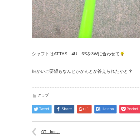
シャフトはATTAS 4U 6Sを3Wに合わせて
細かいご要望もなんとかかんとか答えられたかと
クラブ
Tweet
Share
+1
Hatena
Pocket
OT Iron。