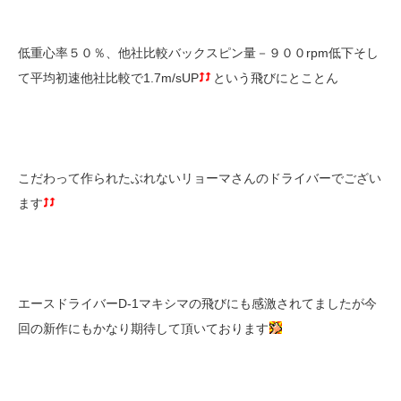
低重心率５０％、他社比較バックスピン量－９００rpm低下そし
て平均初速他社比較で1.7m/sUP
という飛びにとことん
こだわって作られたぶれないリョーマさんのドライバーでござい
ます
エースドライバーD-1マキシマの飛びにも感激されてましたが今
回の新作にもかなり期待して頂いております