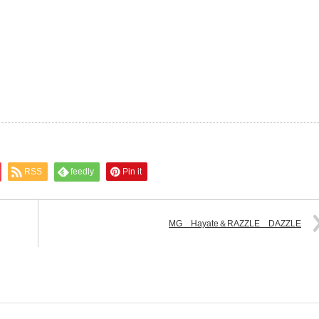
RSS
feedly
Pin it
MG Hayate＆RAZZLE DAZZLE