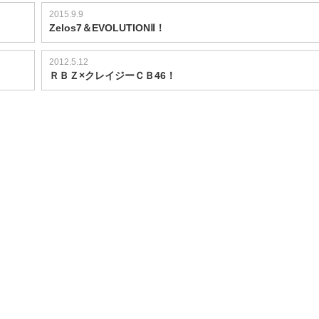
2015.9.9
Zelos7＆EVOLUTIONⅡ！
2012.5.12
ＲＢＺ×クレイジーＣＢ46！