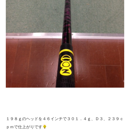
１９８ｇのヘッドを４６インチで３０１．４ｇ、Ｄ３、２３９ｃ
ｐｍで仕上がりです