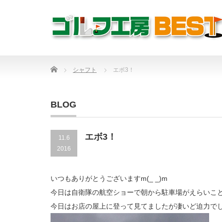
Home
シャフト
エボ3！
BLOG
エボ3！
11.6
2016
いつもありがとうございますm(_ _)m
今日は自衛隊の航空ショーで朝から駐車場がえらいことに
今日はお店の屋上に登って見てましたが凄いど迫力で