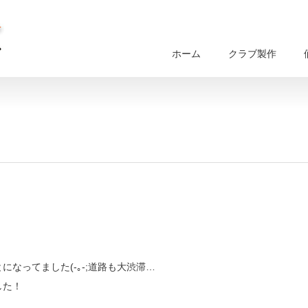
ホーム
クラブ製作
なってました(-｡-;道路も大渋滞…
した！