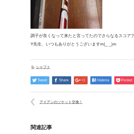
調子が良くなって来たと言ってたのでさらなるスコアアッ
Y先生、いつもありがとうございますm(_ _)m
シャフト
Tweet
Share
+1
Hatena
Pocket
アイアンのソケット交換！
関連記事