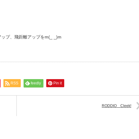
プ、飛距離アップをm(_ _)m
RSS
feedly
Pin it
RODDIO Cleek!