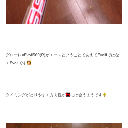
グローレ×EvoⅡ569(R)がエースということであえてEvoⅢではな
くEvoⅡです
タイミングがとりやすく方向性が
には合うようです