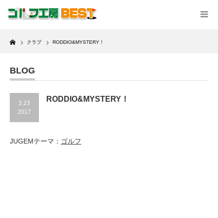
Home
クラブ
RODDIO&MYSTERY！
BLOG
RODDIO&MYSTERY！
3.23
2017
JUGEMテーマ：
ゴルフ