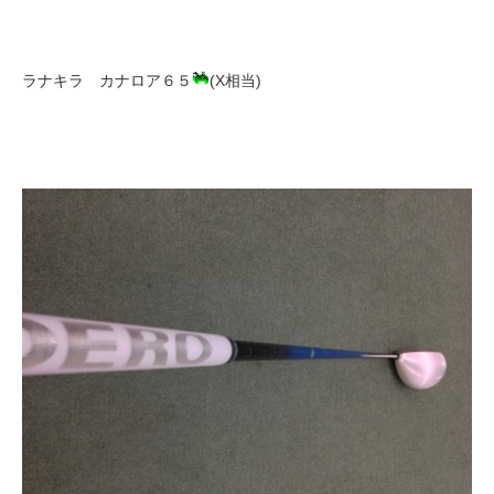
ラナキラ カナロア６５
(X相当)