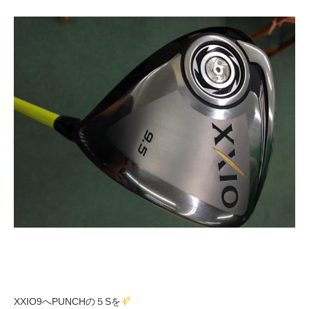
XXIO9へPUNCHの５Sを