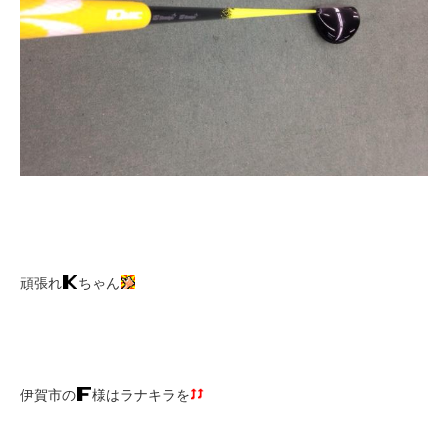
頑張れ
ちゃん
伊賀市の
様はラナキラを