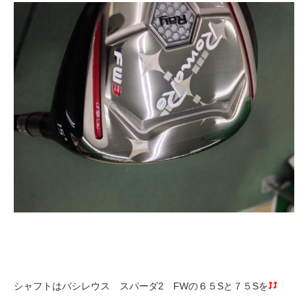
シャフトはバシレウス スパーダ2 FWの６５Sと７５Sを