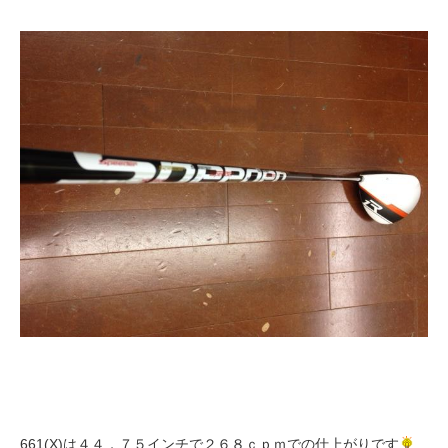
661(X)は４４．７５インチで２６８ｃｐｍでの仕上がりです