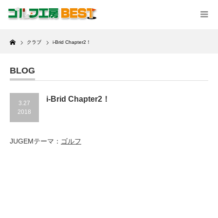
Home
クラブ
i-Brid Chapter2！
BLOG
i-Brid Chapter2！
3.27
2018
JUGEMテーマ：
ゴルフ