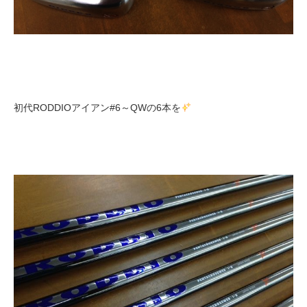
初代RODDIOアイアン#6～QWの6本を