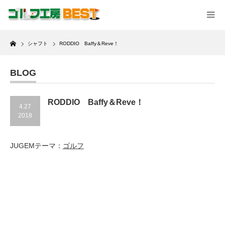
Home
シャフト
RODDIO Baffy＆Reve！
BLOG
RODDIO Baffy＆Reve！
4.27
2018
JUGEMテーマ：
ゴルフ