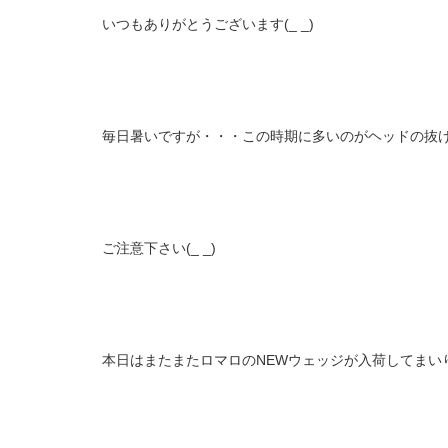
いつもありがとうございます(_ _)
毎日暑いですが・・・この時期に多いのがヘッドの抜
ご注意下さい(_ _)
本日はまたまたロマロのNEWウェッジが入荷してまい