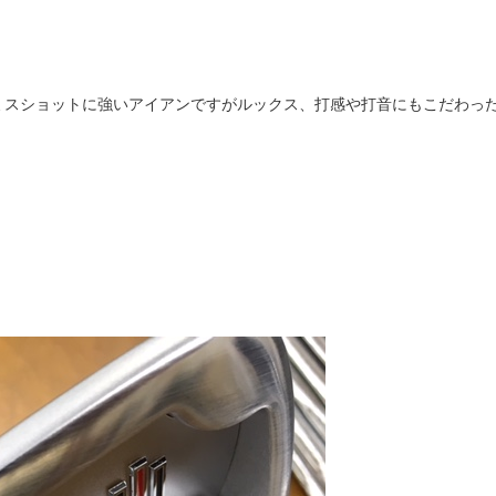
ミスショットに強いアイアンですがルックス、打感や打音にもこだわっ