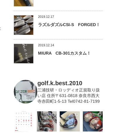
2019.12.17
ラズルダズルCSI-S FORGED！
た
2019.12.14
MIURA CB-301カスタム！
golf.k.best.2010
三浦技研・ロッディオ正規取り扱
い店
住所〒631-0818 奈良市西大
寺赤田町1-5-13 Tel0742-81-7199