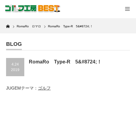
Home
RomaRo ロマロ
RomaRo Type-R 5&#8724;！
BLOG
RomaRo Type-R 5&#8724;！
4.24
2019
JUGEMテーマ：
ゴルフ