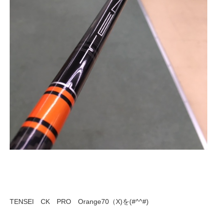
TENSEI CK PRO Orange70（X)を(#^^#)