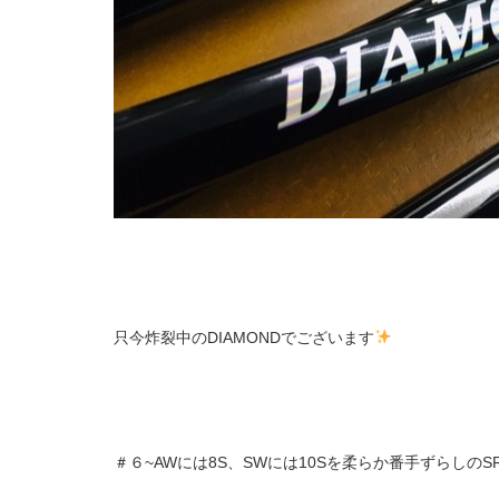
只今炸裂中のDIAMONDでございます
＃６~AWには8S、SWには10Sを柔らか番手ずらしのSR