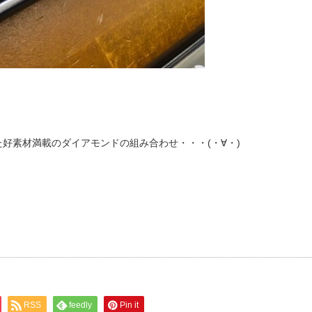
好素材満載のダイアモンドの組み合わせ・・・(・∀・)
RSS
feedly
Pin it