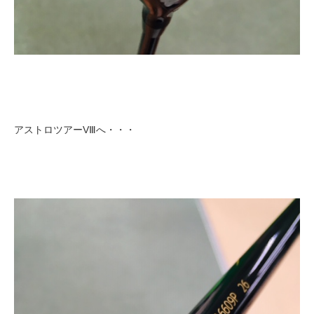
アストロツアーVⅢへ・・・