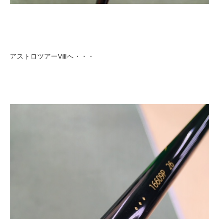
アストロツアーVⅢへ・・・