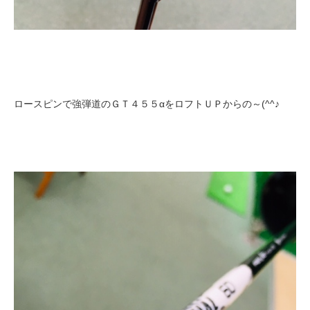
ロースピンで強弾道のＧＴ４５５αをロフトＵＰからの～(^^♪