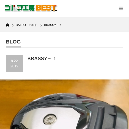
Home
BALDO バルド
BRASSY～！
BLOG
BRASSY～！
8.22
2019