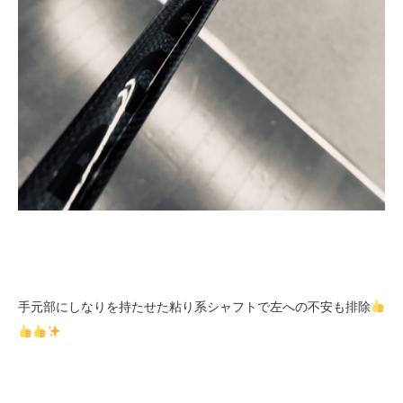
手元部にしなりを持たせた粘り系シャフトで左への不安も排除