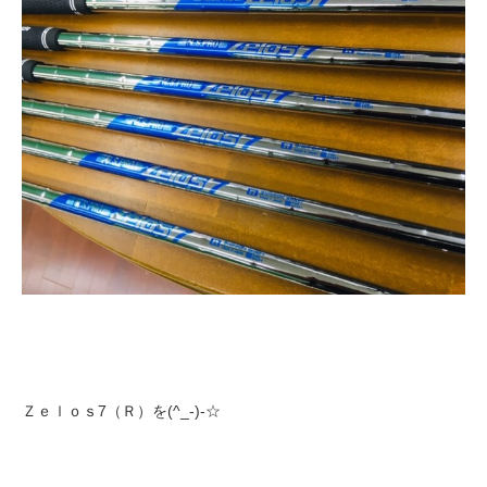
Ｚｅｌｏｓ7（Ｒ）を(^_-)-☆