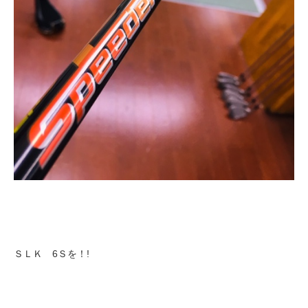
ＳＬＫ 6Ｓを！!