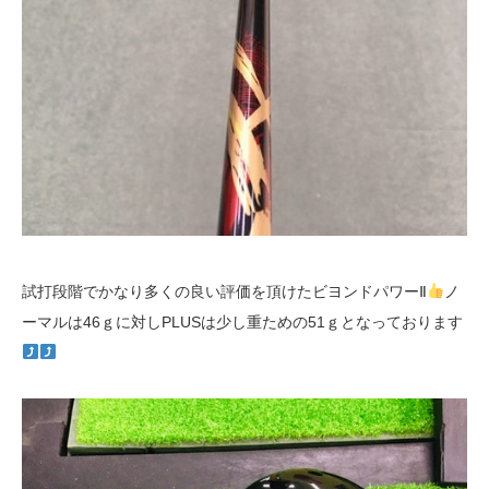
試打段階でかなり多くの良い評価を頂けたビヨンドパワーⅡ
ノ
ーマルは46ｇに対しPLUSは少し重ための51ｇとなっております