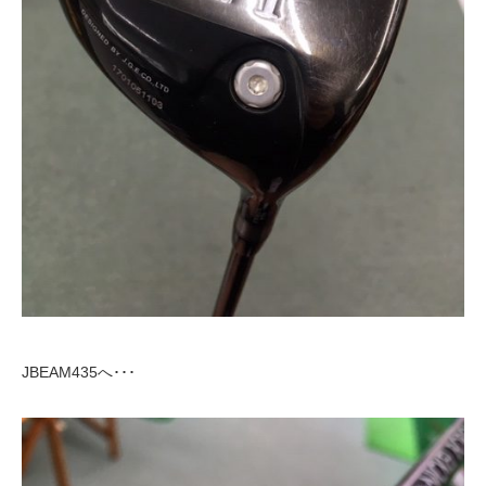
JBEAM435へ･･･