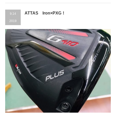
ATTAS Iron×PXG！
9.14
2019