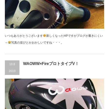
いつもありがとうございます
新しくなったHPですがブログが書きにくい
～
写真の並びとかおかしいですね・・・。
WAOWW×FireプロトタイプV！
10.8
2019