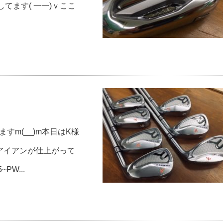
仕事してます( 一一)ｖここ
すm(__)m本日はK様
アイアンが仕上がって
PW...