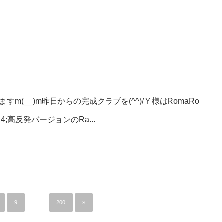
m(__)m昨日からの完成クラブを(^^)/Ｙ様はRomaRo
24;高反発バージョンのRa...
9
…
200
»