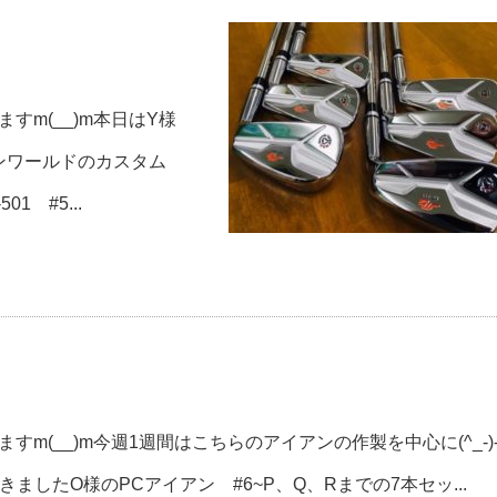
すm(__)m本日はY様
ンワールドのカスタム
 #5...
m(__)m今週1週間はこちらのアイアンの作製を中心に(^_-)
したO様のPCアイアン #6~P、Q、Rまでの7本セッ...