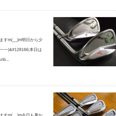
すm(__)m明日から少
)&#128166;本日は
b...
すm(__)m今日も暑か