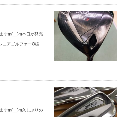
すm(__)m本日が発売
-)-☆シニアゴルファーO様
すm(__)m久しぶりの