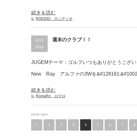
続きを読む
RODDIO ロッディオ
週末のクラブ！！
8.24
2019
JUGEMテーマ：ゴルフいつもありがとうございます
New Ray アルファの3Wを&#128161;&#100
続きを読む
RomaRo ロマロ
PAGE NAVI
«
1
2
3
4
5
6
7
8