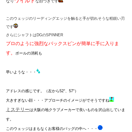
ワイルド
なり
な顔つきです
このウェッジのリーディングエッジを触ると手が切れそうな程鋭い刃
です
さらにシャフトはDGのSPINNER
プロのように強烈なバックスピンが簡単に手に入りま
す。
ボールの消耗も
早いような・・・
アドレスの感じです。（左から52°、57°）
大きすぎない顔・・・アプローチのイメージがでそうですね
ミステリー
は大阪の地クラブメーカーで良いものを沢山出していま
す。
このウェッジはまもなくお客様のバッグの中へ・・・