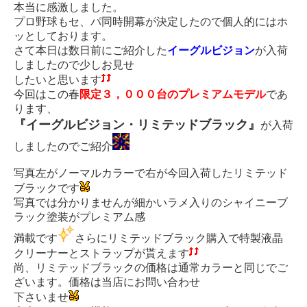
本当に感激しました。
プロ野球もセ、パ同時開幕が決定したので個人的にはホ
ッとしております。
さて本日は数日前にご紹介した
イーグルビジョン
が入荷
しましたので少しお見せ
したいと思います
今回はこの春
限定３，０００台のプレミアムモデル
であ
ります、
『イーグルビジョン・リミテッドブラック』
が入荷
しましたのでご紹介
写真左がノーマルカラーで右が今回入荷したリミテッド
ブラックです
写真では分かりませんが細かいラメ入りのシャイニーブ
ラック塗装がプレミアム感
満載です
さらにリミテッドブラック購入で特製液晶
クリーナーとストラップが貰えます
尚、リミテッドブラックの価格は通常カラーと同じでご
ざいます。価格は当店にお問い合わせ
下さいませ