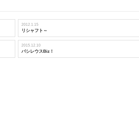
2012.1.15
リシャフト～
2015.12.10
バシレウスBiz！