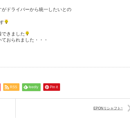
すがドライバーから統一したいとの
ます
着できました
いておられました・・・
RSS
feedly
Pin it
EPONリシャフト~