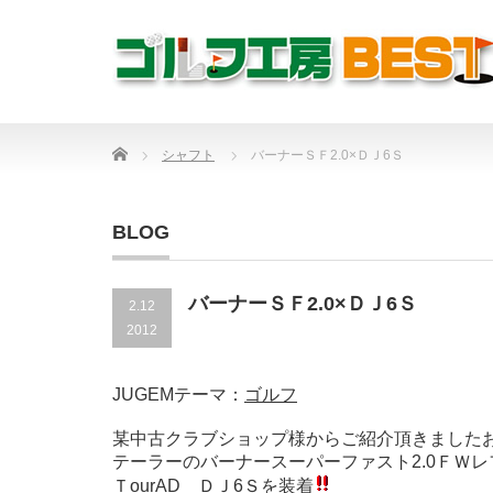
Home
シャフト
バーナーＳＦ2.0×ＤＪ6Ｓ
BLOG
バーナーＳＦ2.0×ＤＪ6Ｓ
2.12
2012
JUGEMテーマ：
ゴルフ
某中古クラブショップ様からご紹介頂きました
テーラーのバーナースーパーファスト2.0ＦＷレフ
ＴourAD ＤＪ6Ｓを装着