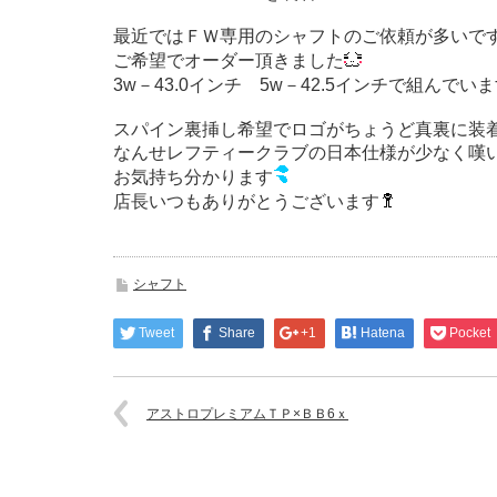
最近ではＦＷ専用のシャフトのご依頼が多いで
ご希望でオーダー頂きました
3w－43.0インチ 5w－42.5インチで組んでい
スパイン裏挿し希望でロゴがちょうど真裏に装
なんせレフティークラブの日本仕様が少なく嘆
お気持ち分かります
店長いつもありがとうございます
シャフト
Tweet
Share
+1
Hatena
Pocket
アストロプレミアムＴＰ×ＢＢ6ｘ