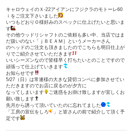
キャロウェイのＸ-22アイアンにフジクラのモトーレ60
ｉをご注文下さいました
いつもどおりＯ様好みのスペックに仕上げたいと思いま
す
その他ウッドリシャフトのご依頼も多い中、当店ではま
だ扱いのない「ｊＢＥＡＭ］というメーカーさん
のヘッドのご注文も頂きましたのでこちらも明日仕上が
りでご紹介させていただきます
いいシーズンなので皆様早く打ちたいとのことですので
頑張って仕上げていきます
お知らせです
5/27（日）は常連様の大きな貸切コンペに参加させてい
ただきますのでお店に戻るのが夕方に
なってしまいます
ご迷惑をお掛け致しますが宜しくお
願い致します
先月から誘って頂いていたのに忘れてました
「工房の宣伝をしろ
」と皆さんの前で紹介して頂く予
定です