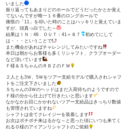
いました
振り返ってもあまりどのホールでどうだったかとか覚え
てないんですが唯一１６番のロングホールで
痛恨の「11」を叩いた時のことはハッキリと覚えていま
すが、頭真っ白でした～
結果はＩＮ：46 ＯＵＴ：41＝８７
初めてにして
は・・・ということで
また機会があればチャレンジしてみたいですね
本日は朝からお客様も多くリシャフト、クラブオーダー
など頂いています
Ｆ様＆ＳちゃんのＲＢＺのＦＷ
２人とも3Ｗ、5Ｗをツアー支給モデルで購入されシャフ
トをご注文下さいました
Ｓちゃんの3Ｗのヘッドはまだ入荷待ちのようですので
Ｆ様の分から仕上げて行きたいと思います
なかなかお目にかかれないツアー支給品はきっちり数値
も管理されていますね
シャフトは全てクレイジーを装着します
お次はボチボチ来はるかな～と思った頃にいつも来てく
れるＯ様のアイアンリシャフトのご依頼