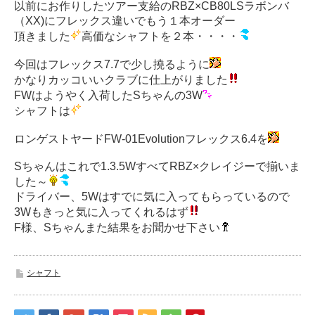
以前にお作りしたツアー支給のRBZ×CB80LSラボンバ
（XX)にフレックス違いでもう１本オーダー
頂きました
高価なシャフトを２本・・・・
今回はフレックス7.7で少し撓るように
かなりカッコいいクラブに仕上がりました
FWはようやく入荷したSちゃんの3W
シャフトは
ロンゲストヤードFW-01Evolutionフレックス6.4を
Sちゃんはこれで1.3.5WすべてRBZ×クレイジーで揃いま
した～
ドライバー、5Wはすでに気に入ってもらっているので
3Wもきっと気に入ってくれるはず
F様、Sちゃんまた結果をお聞かせ下さい
シャフト