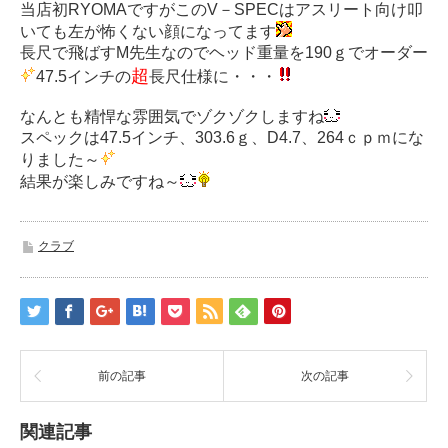
当店初RYOMAですがこのV－SPECはアスリート向け叩
いても左が怖くない顔になってます
長尺で飛ばすM先生なのでヘッド重量を190ｇでオーダー
超
47.5インチの
長尺仕様に・・・
なんとも精悍な雰囲気でゾクゾクしますね
スペックは47.5インチ、303.6ｇ、D4.7、264ｃｐｍにな
りました～
結果が楽しみですね～
クラブ
前の記事
次の記事
関連記事