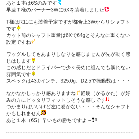
あと１本は6Sのみです
早速Ｔ様のバーナー3Wに6Xを装着しました
T様はR11にも装着予定ですが都合上3Wからリシャフト
です
カット前のシャフト重量は6Xで64gとそんなに重くない
設定ですね
ワッグルしてもあまりしなりを感じませんが先が動く感
じはします
この感じだとドライバーで少々長めに組んでも暴れない
雰囲気です
スペックは43.0インチ、325.0g、D2.5で振動数は・・・
なかなかしっかり感ありますね
軽硬（かるかた）が好
みの方にピッタリフィットしそうな感じです
つかまりはいいけど左に巻かない・・・そんなシャフト
かもしれません
あと１本（6S）早いもの勝ちですよ～