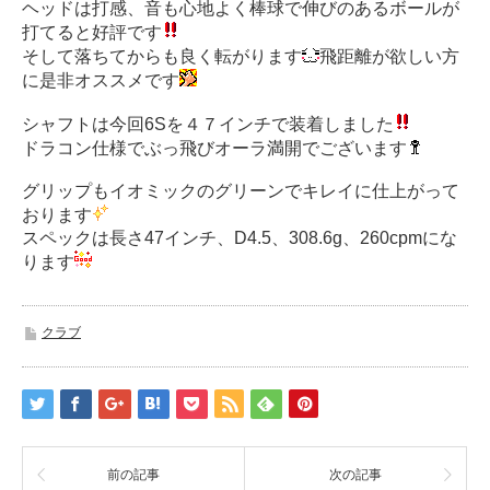
ヘッドは打感、音も心地よく棒球で伸びのあるボールが
打てると好評です
そして落ちてからも良く転がります
飛距離が欲しい方
に是非オススメです
シャフトは今回6Sを４７インチで装着しました
ドラコン仕様でぶっ飛びオーラ満開でございます
グリップもイオミックのグリーンでキレイに仕上がって
おります
スペックは長さ47インチ、D4.5、308.6g、260cpmにな
ります
クラブ
前の記事
次の記事