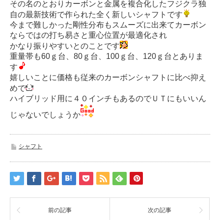
その名のとおりカーボンと金属を複合化したフジクラ独
自の最新技術で作られた全く新しいシャフトです
今まで難しかった剛性分布もスムーズに出来てカーボン
ならではの打ち易さと重心位置が最適化され
かなり振りやすいとのことです
重量帯も60ｇ台、80ｇ台、100ｇ台、120ｇ台とありま
す
嬉しいことに価格も従来のカーボンシャフトに比べ抑え
めで
ハイブリッド用に４０インチもあるのでＵＴにもいいん
じゃないでしょうか
シャフト
前の記事
次の記事