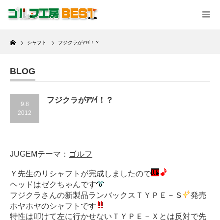
Home
シャフト
フジクラがｱﾂｲ！？
BLOG
フジクラがｱﾂｲ！？
9.8
2012
JUGEMテーマ：
ゴルフ
Ｙ先生のリシャフトが完成しましたので
ヘッドはゼクちゃんです
フジクラさんの新製品ランバックスＴＹＰＥ－Ｓ
発売
ホヤホヤのシャフトです
特性は叩けて左に行かせないＴＹＰＥ－Ｘとは反対で先