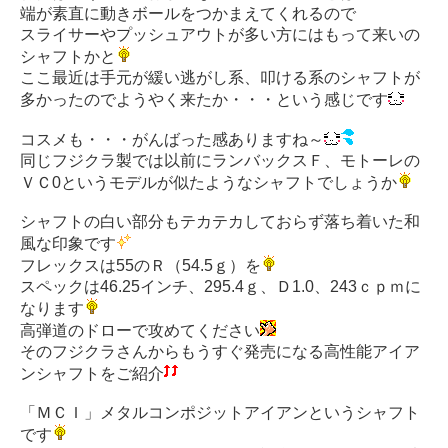
端が素直に動きボールをつかまえてくれるので
スライサーやプッシュアウトが多い方にはもって来いの
シャフトかと
ここ最近は手元が緩い逃がし系、叩ける系のシャフトが
多かったのでようやく来たか・・・という感じです
コスメも・・・がんばった感ありますね～
同じフジクラ製では以前にランバックスＦ、モトーレの
ＶＣ0というモデルが似たようなシャフトでしょうか
シャフトの白い部分もテカテカしておらず落ち着いた和
風な印象です
フレックスは55のＲ（54.5ｇ）を
スペックは46.25インチ、295.4ｇ、Ｄ1.0、243ｃｐｍに
なります
高弾道のドローで攻めてください
そのフジクラさんからもうすぐ発売になる高性能アイア
ンシャフトをご紹介
「ＭＣＩ」メタルコンポジットアイアンというシャフト
です