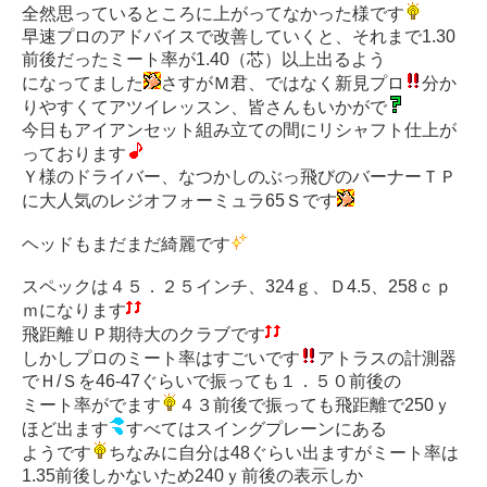
全然思っているところに上がってなかった様です
早速プロのアドバイスで改善していくと、それまで1.30
前後だったミート率が1.40（芯）以上出るよう
になってました
さすがＭ君、ではなく新見プロ
分か
りやすくてアツイレッスン、皆さんもいかがで
今日もアイアンセット組み立ての間にリシャフト仕上が
っております
Ｙ様のドライバー、なつかしのぶっ飛びのバーナーＴＰ
に大人気のレジオフォーミュラ65Ｓです
ヘッドもまだまだ綺麗です
スペックは４５．２５インチ、324ｇ、Ｄ4.5、258ｃｐ
ｍになります
飛距離ＵＰ期待大のクラブです
しかしプロのミート率はすごいです
アトラスの計測器
でＨ/Ｓを46-47ぐらいで振っても１．５０前後の
ミート率がでます
４３前後で振っても飛距離で250ｙ
ほど出ます
すべてはスイングプレーンにある
ようです
ちなみに自分は48ぐらい出ますがミート率は
1.35前後しかないため240ｙ前後の表示しか