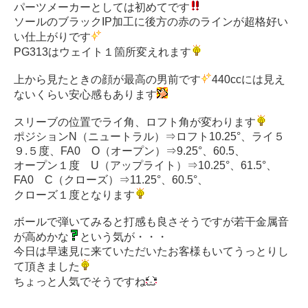
パーツメーカーとしては初めてです
ソールのブラックIP加工に後方の赤のラインが超格好い
い仕上がりです
PG313はウェイト１箇所変えれます
上から見たときの顔が最高の男前です
440ccには見え
ないくらい安心感もあります
スリーブの位置でライ角、ロフト角が変わります
ポジションN（ニュートラル）⇒ロフト10.25°、ライ５
９.５度、FA0 O（オープン）⇒9.25°、60.5、
オープン１度 U（アップライト）⇒10.25°、61.5°、
FA0 C（クローズ）⇒11.25°、60.5°、
クローズ１度となります
ボールで弾いてみると打感も良さそうですが若干金属音
が高めかな
という気が・・・
今日は早速見に来ていただいたお客様もいてうっとりし
て頂きました
ちょっと人気でそうですね