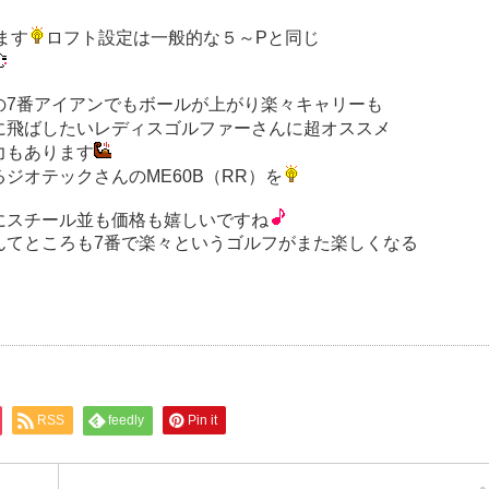
ます
ロフト設定は一般的な５～Pと同じ
の7番アイアンでもボールが上がり楽々キャリーも
に飛ばしたいレディスゴルファーさんに超オススメ
力もあります
ジオテックさんのME60B（RR）を
にスチール並も価格も嬉しいですね
んてところも7番で楽々というゴルフがまた楽しくなる
RSS
feedly
Pin it