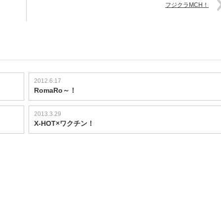
フジクラMCH！
2012.6.17
RomaRo～！
2013.3.29
X-HOT×ワクチン！