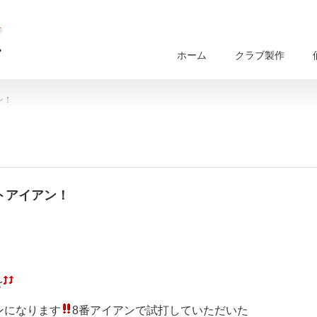
ホーム
クラブ製作
ン！
フトアイアン！
を
ンになります
8番アイアンで試打していただいた