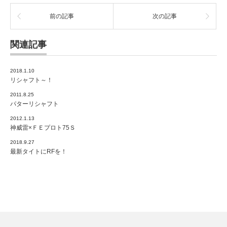
前の記事
次の記事
関連記事
2018.1.10
リシャフト～！
2011.8.25
パターリシャフト
2012.1.13
神威雷×ＦＥプロト75Ｓ
2018.9.27
最新タイトにRFを！