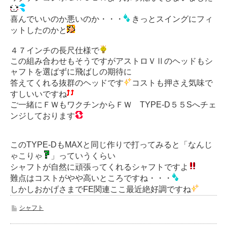
喜んでいいのか悪いのか・・・
きっとスイングにフィ
ットしたのかと
４７インチの長尺仕様で
この組み合わせもそうですがアストロＶⅡのヘッドもシ
ャフトを選ばずに飛ばしの期待に
答えてくれる抜群のヘッドです
コストも押さえ気味で
すしいいですね
ご一緒にＦＷもワクチンからＦＷ TYPE-D５５Sへチェ
ンジしております
このTYPE-DもMAXと同じ作りで打ってみると「なんじ
ゃこりゃ
」っていうくらい
シャフトが自然に頑張ってくれるシャフトですよ
難点はコストがやや高いところですね・・・
しかしおかげさまでFE関連ここ最近絶好調ですね
シャフト