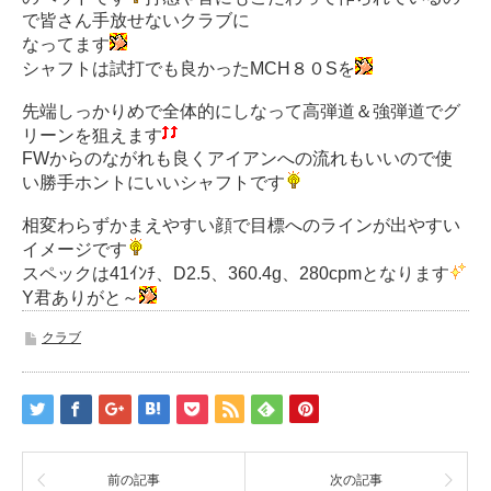
で皆さん手放せないクラブに
なってます
シャフトは試打でも良かったMCH８０Sを
先端しっかりめで全体的にしなって高弾道＆強弾道でグ
リーンを狙えます
FWからのながれも良くアイアンへの流れもいいので使
い勝手ホントにいいシャフトです
相変わらずかまえやすい顔で目標へのラインが出やすい
イメージです
スペックは41ｲﾝﾁ、D2.5、360.4g、280cpmとなります
Y君ありがと～
クラブ
前の記事
次の記事