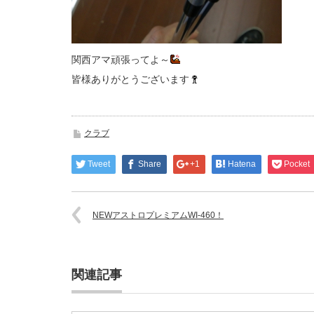
関西アマ頑張ってよ～
皆様ありがとうございます
クラブ
Tweet
Share
+1
Hatena
Pocket
NEWアストロプレミアムWI-460！
関連記事