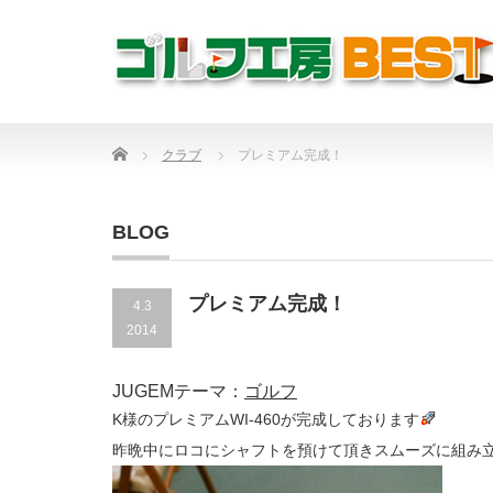
Home
クラブ
プレミアム完成！
BLOG
プレミアム完成！
4.3
2014
JUGEMテーマ：
ゴルフ
K様のプレミアムWI-460が完成しております
昨晩中にロコにシャフトを預けて頂きスムーズに組み