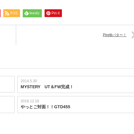
RSS
feedly
Pin it
Pirettiパター！
2014.5.30
MYSTERY UT＆FW完成！
2016.12.16
やっとご対面！！GTD455