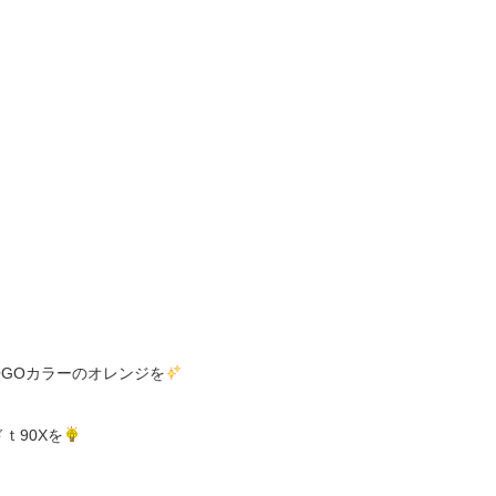
OGOカラーのオレンジを
ｔ90Xを