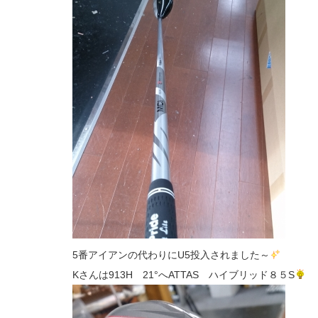
5番アイアンの代わりにU5投入されました～
Kさんは913H 21°へATTAS ハイブリッド８５S