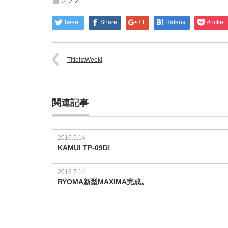
クラブ
Tweet
Share
+1
Hatena
Pocket
TitleistWeek!
関連記事
2016.5.14
KAMUI TP-09D!
2016.7.14
RYOMA新型MAXIMA完成。