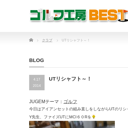
Home
クラブ
UTリシャフト～！
BLOG
UTリシャフト～！
4.17
2014
JUGEMテーマ：
ゴルフ
今日はアイアンセットの組み直しをしながらUTのリシ
Y先生、ファイズUTにMCI６０Rを