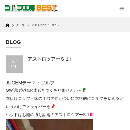
Home
クラブ
アストロツアーＳ１♪
BLOG
アストロツアーＳ１♪
5.7
2014
JUGEMテーマ：
ゴルフ
GW明け皆様お体もきつくありませんか～
本日はゴルフ一家のＴ君の弟がついに本格的にゴルフを始めると
いうわけでドライバーを
ヘッドはお題の通り話題のアストロツアーS-1