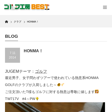
Home
クラブ
HONMA！
BLOG
HONMA！
7.11
2014
JUGEMテーマ：
ゴルフ
最近男子、女子問わずツアーで使われている熱意系HONMA
GOLFのクラブが入荷しました～
ご注文頂いたT様もゴルフに対する熱意は尊敬に値します
TW717V #4～PW