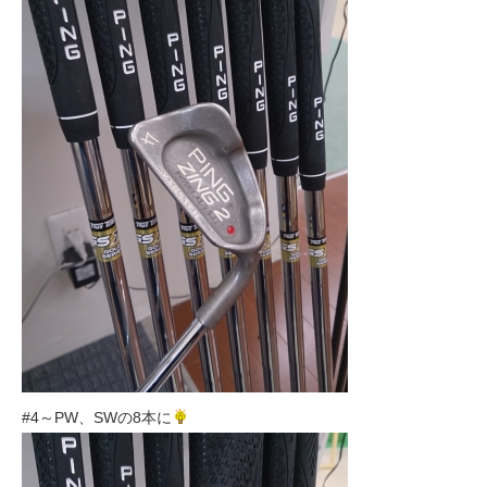
#4～PW、SWの8本に