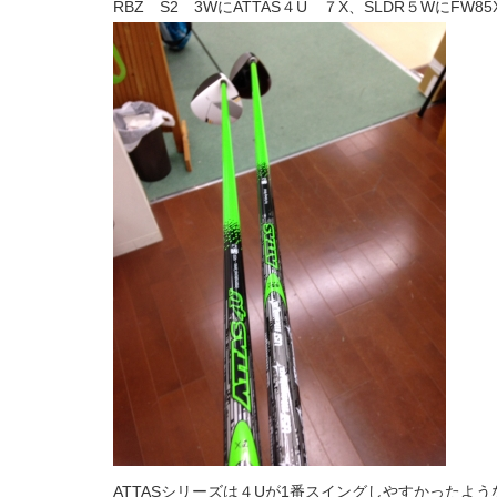
RBZ S2 3WにATTAS４U ７X、SLDR５WにFW85
ATTASシリーズは４Uが1番スイングしやすかったよう