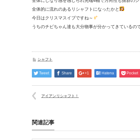
全体にしなり感を感じられ先端4軸で方向性も抜群のシ
全体的に流れのあるリシャフトになったかと
今日はクリスマスイブですね～
うちのチビちゃん達も大分物事が分かってきているの
シャフト
Tweet
Share
+1
Hatena
Pocket
アイアンリシャフト！
関連記事