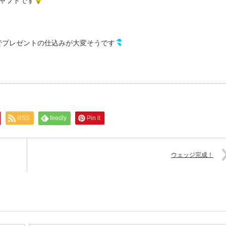
ャフトです
でプレゼントの仕込みが大変そうです
RSS
feedly
Pin it
ウェッジ完成！