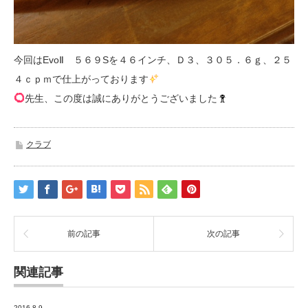
今回はEvoⅡ ５６９Sを４６インチ、Ｄ３、３０５．６ｇ、２５
４ｃｐｍで仕上がっております
先生、この度は誠にありがとうございました
クラブ
前の記事
次の記事
関連記事
2016.8.9