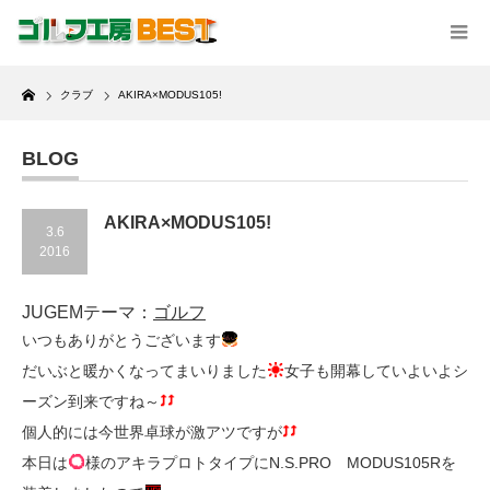
Home
クラブ
AKIRA×MODUS105!
BLOG
AKIRA×MODUS105!
3.6
2016
JUGEMテーマ：
ゴルフ
いつもありがとうございます
だいぶと暖かくなってまいりました
女子も開幕していよいよシ
ーズン到来ですね～
個人的には今世界卓球が激アツですが
本日は
様のアキラプロトタイプにN.S.PRO MODUS105Rを